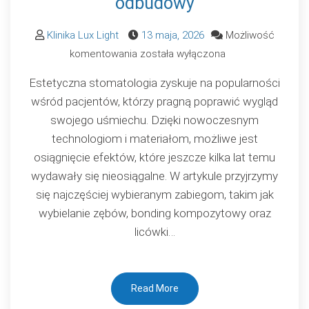
odbudowy
Klinika Lux Light
13 maja, 2026
Możliwość
Estetyczna
komentowania
została wyłączona
stomatologia
Estetyczna stomatologia zyskuje na popularności
–
wśród pacjentów, którzy pragną poprawić wygląd
licówki,
swojego uśmiechu. Dzięki nowoczesnym
wybielanie
technologiom i materiałom, możliwe jest
i
osiągnięcie efektów, które jeszcze kilka lat temu
nowoczesne
wydawały się nieosiągalne. W artykule przyjrzymy
odbudowy
się najczęściej wybieranym zabiegom, takim jak
wybielanie zębów, bonding kompozytowy oraz
licówki…
Read More