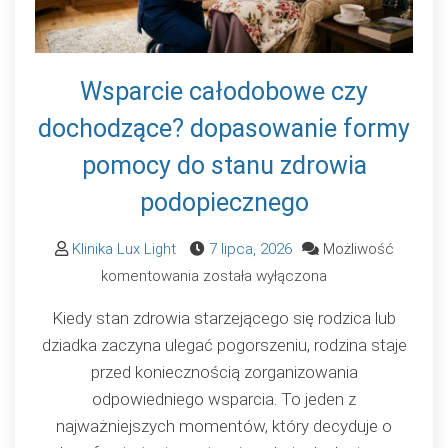
Wsparcie całodobowe czy
dochodzące? dopasowanie formy
pomocy do stanu zdrowia
podopiecznego
Klinika Lux Light
7 lipca, 2026
Możliwość
Wsparcie
komentowania
została wyłączona
całodobowe
Kiedy stan zdrowia starzejącego się rodzica lub
czy
dziadka zaczyna ulegać pogorszeniu, rodzina staje
dochodzące?
przed koniecznością zorganizowania
dopasowanie
odpowiedniego wsparcia. To jeden z
formy
najważniejszych momentów, który decyduje o
pomocy