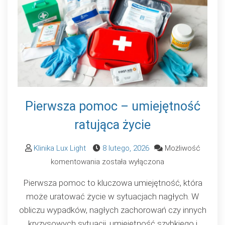
Pierwsza pomoc – umiejętność
ratująca życie
Klinika Lux Light
8 lutego, 2026
Możliwość
Pierwsza
komentowania
została wyłączona
pomoc
Pierwsza pomoc to kluczowa umiejętność, która
–
może uratować życie w sytuacjach nagłych. W
umiejętność
obliczu wypadków, nagłych zachorowań czy innych
ratująca
kryzysowych sytuacji, umiejętność szybkiego i