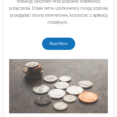
redukcję opóźnień oraz poprawę stabilności
jaki
połączenia. Dzięki temu użytkownicy mogą szybciej
korzystamy
przeglądać strony internetowe, korzystać z aplikacji
z
mobilnych…
internetu
na
co
Read More
dzień?