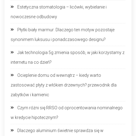
Estetyczna stomatologia – licówki, wybielanie i
nowoczesne odbudowy
Płytki biały marmur: Dlaczego ten motyw pozostaje
synonimem luksusu i ponadczasowego designu?
Jak technologia 5g zmienia sposób, w jaki korzystamy z
internetu na co dzień?
Ocieplenie domu od wewnątrz – kiedy warto
zastosować płyty z włókien drzewnych? przewodnik dla
zabytków i kamienic
Czym różni się RRSO od oprocentowania nominalnego
w kredycie hipotecznym?
Dlaczego aluminium świetnie sprawdza się w