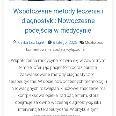
Współczesne metody leczenia i
diagnostyki: Nowoczesne
podejścia w medycynie
Klinika Lux Light
8 lutego, 2026
Możliwość
Współczesne
komentowania
została wyłączona
metody
Współczesna medycyna rozwija się w zawrotnym
leczenia
tempie, oferując pacjentom coraz bardziej
i
zaawansowane metody diagnostyczne i
diagnostyki:
terapeutyczne. W dobie nowoczesnych technologii i
Nowoczesne
innowacyjnych rozwiązań, kluczowe znaczenie ma
podejścia
kompleksowa opieka nad pacjentem, która
w
obejmuje zarówno wczesną diagnostykę, jak i
medycynie
interwencje terapeutyczne. W artykule tym