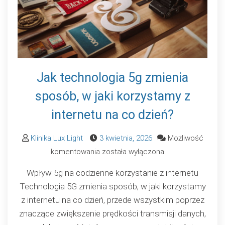
Jak technologia 5g zmienia
sposób, w jaki korzystamy z
internetu na co dzień?
Klinika Lux Light
3 kwietnia, 2026
Możliwość
Jak
komentowania
została wyłączona
technologia
Wpływ 5g na codzienne korzystanie z internetu
5g
Technologia 5G zmienia sposób, w jaki korzystamy
zmienia
z internetu na co dzień, przede wszystkim poprzez
sposób,
znaczące zwiększenie prędkości transmisji danych,
w