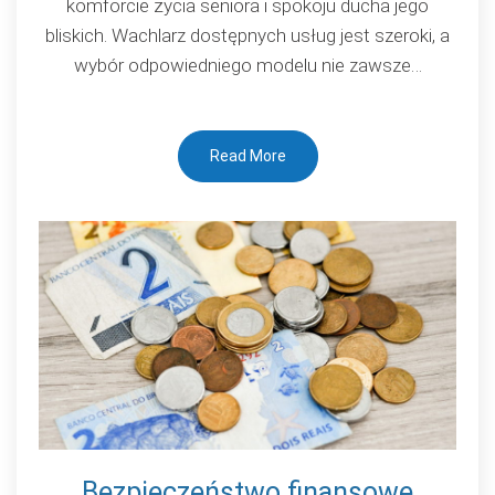
komforcie życia seniora i spokoju ducha jego
do
bliskich. Wachlarz dostępnych usług jest szeroki, a
stanu
wybór odpowiedniego modelu nie zawsze…
zdrowia
podopiecznego
Read More
Bezpieczeństwo finansowe