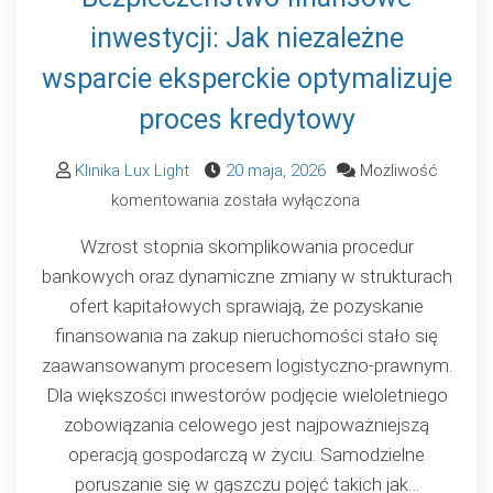
inwestycji: Jak niezależne
wsparcie eksperckie optymalizuje
proces kredytowy
Klinika Lux Light
20 maja, 2026
Możliwość
Bezpieczeństwo
komentowania
została wyłączona
finansowe
Wzrost stopnia skomplikowania procedur
inwestycji:
bankowych oraz dynamiczne zmiany w strukturach
Jak
ofert kapitałowych sprawiają, że pozyskanie
niezależne
finansowania na zakup nieruchomości stało się
wsparcie
zaawansowanym procesem logistyczno-prawnym.
eksperckie
Dla większości inwestorów podjęcie wieloletniego
optymalizuje
zobowiązania celowego jest najpoważniejszą
proces
operacją gospodarczą w życiu. Samodzielne
kredytowy
poruszanie się w gąszczu pojęć takich jak…