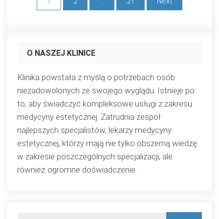
Stronicowanie
1
2
…
21
Next
wpisów
O NASZEJ KLINICE
Klinika powstała z myślą o potrzebach osób
niezadowolonych ze swojego wyglądu. Istnieje po
to, aby świadczyć kompleksowe usługi z zakresu
medycyny estetycznej. Zatrudnia zespół
najlepszych specjalistów, lekarzy medycyny
estetycznej, którzy mają nie tylko obszerną wiedzę
w zakresie poszczególnych specjalizacji, ale
również ogromne doświadczenie.