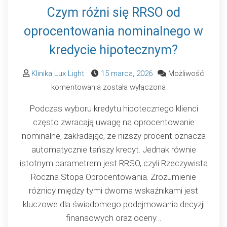
Czym różni się RRSO od
oprocentowania nominalnego w
kredycie hipotecznym?
Klinika Lux Light
15 marca, 2026
Możliwość
Czym
komentowania
została wyłączona
różni
Podczas wyboru kredytu hipotecznego klienci
się
często zwracają uwagę na oprocentowanie
RRSO
nominalne, zakładając, że niższy procent oznacza
od
automatycznie tańszy kredyt. Jednak równie
oprocentowania
istotnym parametrem jest RRSO, czyli Rzeczywista
nominalnego
Roczna Stopa Oprocentowania. Zrozumienie
w
różnicy między tymi dwoma wskaźnikami jest
kredycie
kluczowe dla świadomego podejmowania decyzji
hipotecznym?
finansowych oraz oceny…