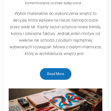
Płytki
komentowania
została wyłączona
biały
Wybór materiałów do wykończenia wnętrz to
marmur:
decyzja, która wpływa na nasze samopoczucie
Dlaczego
przez wiele lat. Każdy sezon przynosi nowe trendy,
ten
kolory i odważne faktury. Jednak jeden motyw od
motyw
wieków nie schodzi z podium najchętniej
pozostaje
wybieranych rozwiązań. Mowa o białym marmurze,
synonimem
który w architekturze wnętrz jest…
luksusu
i
ponadczasowego
Read More
designu?