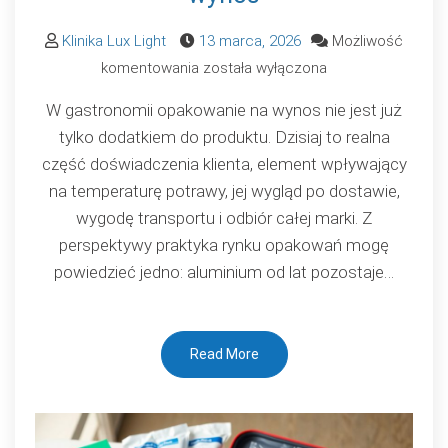
Klinika Lux Light
13 marca, 2026
Możliwość
Dlaczego
komentowania
została wyłączona
aluminium
W gastronomii opakowanie na wynos nie jest już
świetnie
tylko dodatkiem do produktu. Dzisiaj to realna
sprawdza
część doświadczenia klienta, element wpływający
się
na temperaturę potrawy, jej wygląd po dostawie,
w
wygodę transportu i odbiór całej marki. Z
opakowaniach
perspektywy praktyka rynku opakowań mogę
na
powiedzieć jedno: aluminium od lat pozostaje…
wynos
Read More