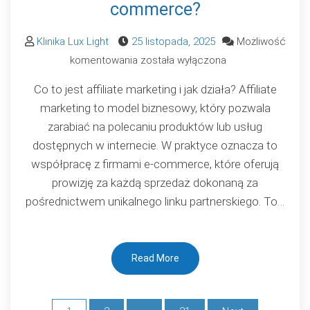
commerce?
Klinika Lux Light
25 listopada, 2025
Możliwość
Affiliate
komentowania
została wyłączona
marketing:
Co to jest affiliate marketing i jak działa? Affiliate
jak
marketing to model biznesowy, który pozwala
zarabiać
zarabiać na polecaniu produktów lub usług
na
dostępnych w internecie. W praktyce oznacza to
polecaniu
współpracę z firmami e-commerce, które oferują
produktów
prowizję za każdą sprzedaż dokonaną za
w
pośrednictwem unikalnego linku partnerskiego. To…
e-
commerce?
Read More