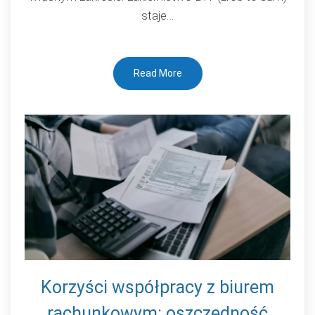
malowaniu
staje…
samochodu?
Read More
Korzyści współpracy z biurem
rachunkowym: oszczędność