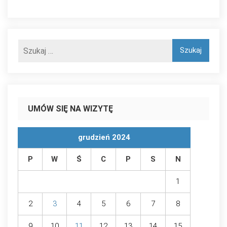
UMÓW SIĘ NA WIZYTĘ
grudzień 2024
P
W
Ś
C
P
S
N
1
2
3
4
5
6
7
8
9
10
11
12
13
14
15