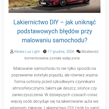
Lakiernictwo DIY – jak uniknąć
podstawowych błędów przy
malowaniu samochodu?
Klinika Lux Light
17 grudnia, 2024
Możliwość
Lakiernictwo
komentowania
została wyłączona
DIY
Malowanie samochodu to nie tylko sposób na
–
poprawienie estetyki pojazdu, ale również ważna
jak
forma ochrony przed szkodliwymi czynnikami
uniknąć
atmosferycznymi, takimi jak deszcz, słońce czy
podstawowych
zanieczyszczenia. W dzisiejszych czasach coraz
błędów
więcej osób decyduje się na lakierowanie auta we
przy
własnym zakresie. Lakiernictwo DIY (zrób to sam)