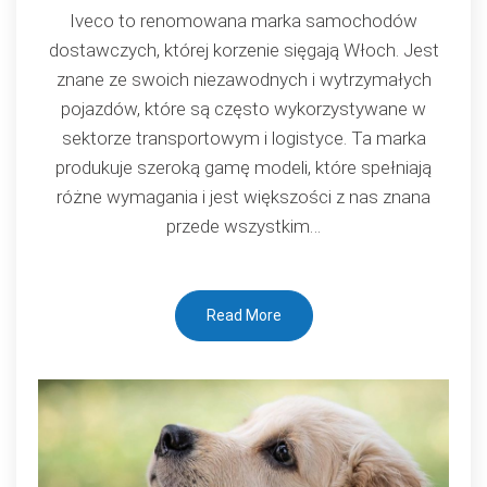
dostawcze
Iveco to renomowana marka samochodów
Iveco
dostawczych, której korzenie sięgają Włoch. Jest
–
znane ze swoich niezawodnych i wytrzymałych
niezrównana
pojazdów, które są często wykorzystywane w
moc
sektorze transportowym i logistyce. Ta marka
i
produkuje szeroką gamę modeli, które spełniają
wytrzymałość
różne wymagania i jest większości z nas znana
przede wszystkim…
Read More