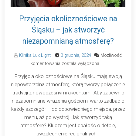
Przyjęcia okolicznościowe na
Śląsku – jak stworzyć
niezapomnianą atmosferę?
Klinika Lux Light
3 grudnia, 2024
Możliwość
Przyjęcia
komentowania
została wyłączona
okolicznościowe
Przyjęcia okolicznościowe na Śląsku mają swoją
na
niepowtarzalną atmosferę, którą tworzy połączenie
Śląsku
tradycji z nowoczesnymi akcentami. Aby zapewnić
–
niezapomniane wrażenia gościom, warto zadbać o
jak
każdy szczegół – od odpowiedniego miejsca, przez
stworzyć
menu, aż po wystrój. Jak stworzyć taką
niezapomnianą
atmosferę? Kluczem jest dbałość o detale,
atmosferę?
uwzględnienie regionalnych…