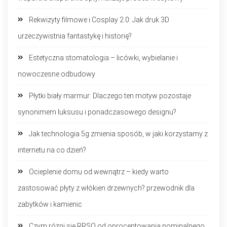
Rekwizyty filmowe i Cosplay 2.0: Jak druk 3D
urzeczywistnia fantastykę i historię?
Estetyczna stomatologia – licówki, wybielanie i
nowoczesne odbudowy
Płytki biały marmur: Dlaczego ten motyw pozostaje
synonimem luksusu i ponadczasowego designu?
Jak technologia 5g zmienia sposób, w jaki korzystamy z
internetu na co dzień?
Ocieplenie domu od wewnątrz – kiedy warto
zastosować płyty z włókien drzewnych? przewodnik dla
zabytków i kamienic
Czym różni się RRSO od oprocentowania nominalnego