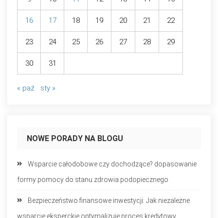
16
17
18
19
20
21
22
23
24
25
26
27
28
29
30
31
« paź
sty »
NOWE PORADY NA BLOGU
Wsparcie całodobowe czy dochodzące? dopasowanie
formy pomocy do stanu zdrowia podopiecznego
Bezpieczeństwo finansowe inwestycji: Jak niezależne
wsparcie eksperckie optymalizuje proces kredytowy