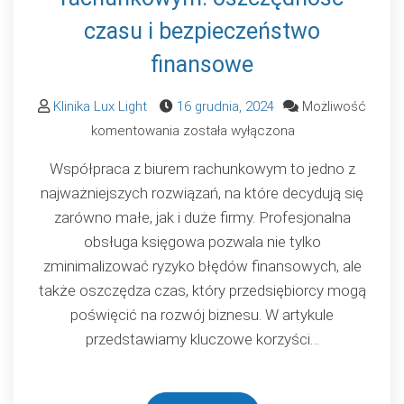
czasu i bezpieczeństwo
finansowe
Klinika Lux Light
16 grudnia, 2024
Możliwość
Korzyści
komentowania
została wyłączona
współpracy
Współpraca z biurem rachunkowym to jedno z
z
najważniejszych rozwiązań, na które decydują się
biurem
zarówno małe, jak i duże firmy. Profesjonalna
rachunkowym:
obsługa księgowa pozwala nie tylko
oszczędność
zminimalizować ryzyko błędów finansowych, ale
czasu
także oszczędza czas, który przedsiębiorcy mogą
i
poświęcić na rozwój biznesu. W artykule
bezpieczeństwo
przedstawiamy kluczowe korzyści…
finansowe