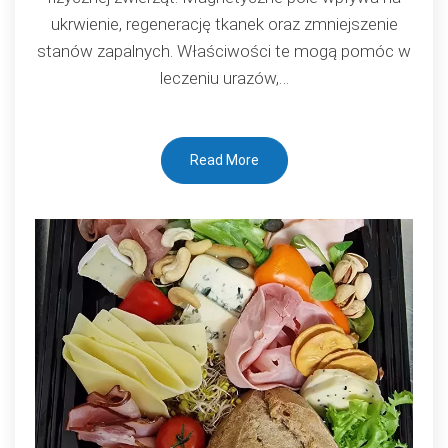
poprawę
ukrwienie, regenerację tkanek oraz zmniejszenie
zdrowia
stanów zapalnych. Właściwości te mogą pomóc w
koni
leczeniu urazów,…
Read More