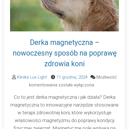
Derka magnetyczna –
nowoczesny sposób na poprawę
zdrowia koni
Klinika Lux Light
11 grudnia, 2024
Możliwość
Derka
komentowania
została wyłączona
magnetyczna
Co to jest derka magnetyczna i jak działa? Derka
–
magnetyczna to innowacyjne narzędzie stosowane
nowoczesny
w terapii zdrowotnej koni, które wykorzystuje
sposób
właściwości magnetyzmu do poprawy kondycji
na
fizycznej zwierząt. Magnetyczne pole wpływa na