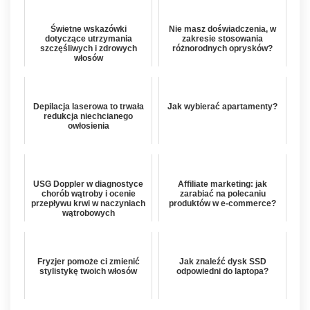
Świetne wskazówki
Nie masz doświadczenia, w
dotyczące utrzymania
zakresie stosowania
szczęśliwych i zdrowych
różnorodnych oprysków?
włosów
Depilacja laserowa to trwała
Jak wybierać apartamenty?
redukcja niechcianego
owłosienia
USG Doppler w diagnostyce
Affiliate marketing: jak
chorób wątroby i ocenie
zarabiać na polecaniu
przepływu krwi w naczyniach
produktów w e-commerce?
wątrobowych
Fryzjer pomoże ci zmienić
Jak znaleźć dysk SSD
stylistykę twoich włosów
odpowiedni do laptopa?