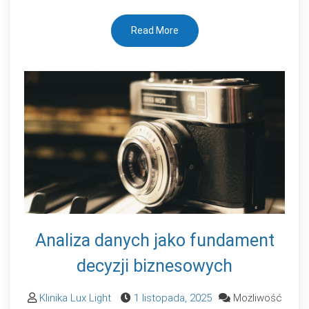
Read More
Analiza danych jako fundament
decyzji biznesowych
Klinika Lux Light
1 listopada, 2025
Możliwość