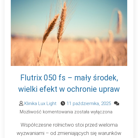
Flutrix 050 fs – mały środek,
wielki efekt w ochronie upraw
Klinika Lux Light
11 października, 2025
Flutrix
Możliwość komentowania
została wyłączona
050
Współczesne rolnictwo stoi przed wieloma
fs
wyzwaniami – od zmieniających się warunków
–