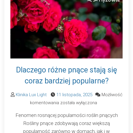
Dlaczego różne pnące stają się
coraz bardziej popularne?
Klinika Lux Light
11 listopada, 2025
Możliwość
Dlaczego
komentowania
została wyłączona
różne
Fenomen rosnącej popularności roślin pnących
pnące
Rośliny pnące zdobywają coraz większą
stają
popularność zarówno w domach, jak i w