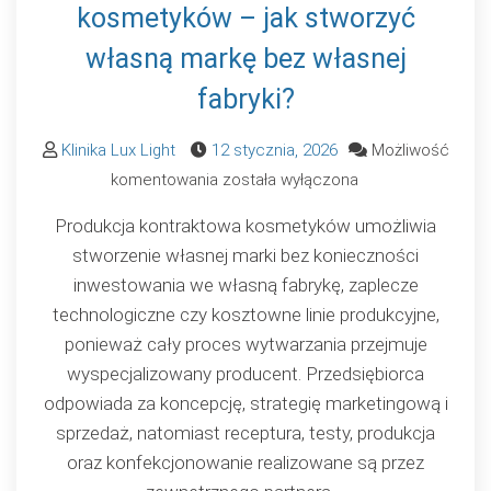
kosmetyków – jak stworzyć
własną markę bez własnej
fabryki?
Klinika Lux Light
12 stycznia, 2026
Możliwość
Produkcja
komentowania
została wyłączona
kontraktowa
Produkcja kontraktowa kosmetyków umożliwia
kosmetyków
stworzenie własnej marki bez konieczności
–
inwestowania we własną fabrykę, zaplecze
jak
technologiczne czy kosztowne linie produkcyjne,
stworzyć
ponieważ cały proces wytwarzania przejmuje
własną
wyspecjalizowany producent. Przedsiębiorca
markę
odpowiada za koncepcję, strategię marketingową i
bez
sprzedaż, natomiast receptura, testy, produkcja
własnej
oraz konfekcjonowanie realizowane są przez
fabryki?