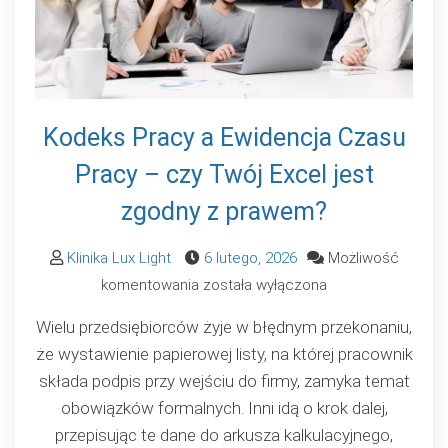
Kodeks Pracy a Ewidencja Czasu
Pracy – czy Twój Excel jest
zgodny z prawem?
Klinika Lux Light
6 lutego, 2026
Możliwość
Kodeks
komentowania
została wyłączona
Pracy
Wielu przedsiębiorców żyje w błędnym przekonaniu,
a
że wystawienie papierowej listy, na której pracownik
Ewidencja
składa podpis przy wejściu do firmy, zamyka temat
Czasu
obowiązków formalnych. Inni idą o krok dalej,
Pracy
przepisując te dane do arkusza kalkulacyjnego,
–