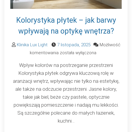
Kolorystyka płytek – jak barwy
wpływają na optykę wnętrza?
Klinika Lux Light
7 listopada, 2025
Możliwość
Kolorystyka
komentowania
została wyłączona
płytek
Wpływ kolorów na postrzeganie przestrzeni
–
Kolorystyka płytek odgrywa kluczową rolę w
jak
aranżacji wnętrz, wpływając nie tylko na estetykę,
barwy
ale także na odczucie przestrzeni. Jasne kolory,
wpływają
takie jak biel, beże czy pastele, optycznie
na
powiększają pomieszczenie i nadają mu lekkości.
optykę
Są szczególnie polecane do małych łazienek,
wnętrza?
kuchni…