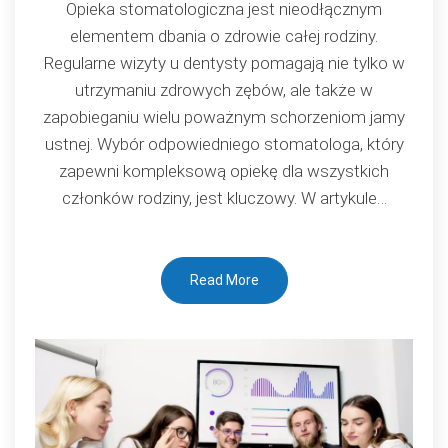
Opieka stomatologiczna jest nieodłącznym
dla
elementem dbania o zdrowie całej rodziny.
całej
Regularne wizyty u dentysty pomagają nie tylko w
rodziny:
utrzymaniu zdrowych zębów, ale także w
Klucz
zapobieganiu wielu poważnym schorzeniom jamy
do
ustnej. Wybór odpowiedniego stomatologa, który
zdrowego
zapewni kompleksową opiekę dla wszystkich
uśmiechu
członków rodziny, jest kluczowy. W artykule…
Read More