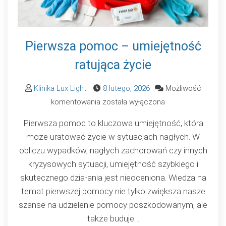
Pierwsza pomoc – umiejętność
ratująca życie
Klinika Lux Light
8 lutego, 2026
Możliwość
Pierwsza
komentowania
została wyłączona
pomoc
Pierwsza pomoc to kluczowa umiejętność, która
–
może uratować życie w sytuacjach nagłych. W
umiejętność
obliczu wypadków, nagłych zachorowań czy innych
ratująca
kryzysowych sytuacji, umiejętność szybkiego i
życie
skutecznego działania jest nieoceniona. Wiedza na
temat pierwszej pomocy nie tylko zwiększa nasze
szanse na udzielenie pomocy poszkodowanym, ale
także buduje…