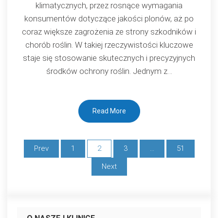
klimatycznych, przez rosnące wymagania
mały
konsumentów dotyczące jakości plonów, aż po
środek,
coraz większe zagrożenia ze strony szkodników i
wielki
chorób roślin. W takiej rzeczywistości kluczowe
efekt
staje się stosowanie skutecznych i precyzyjnych
w
środków ochrony roślin. Jednym z…
ochronie
upraw
Read More
Stronicowanie
Prev
1
2
3
…
51
wpisów
Next