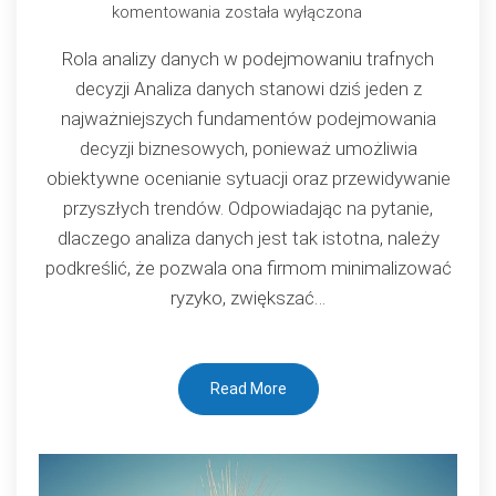
Analiza
komentowania
została wyłączona
danych
Rola analizy danych w podejmowaniu trafnych
jako
decyzji Analiza danych stanowi dziś jeden z
fundament
najważniejszych fundamentów podejmowania
decyzji
decyzji biznesowych, ponieważ umożliwia
biznesowych
obiektywne ocenianie sytuacji oraz przewidywanie
przyszłych trendów. Odpowiadając na pytanie,
dlaczego analiza danych jest tak istotna, należy
podkreślić, że pozwala ona firmom minimalizować
ryzyko, zwiększać…
Read More