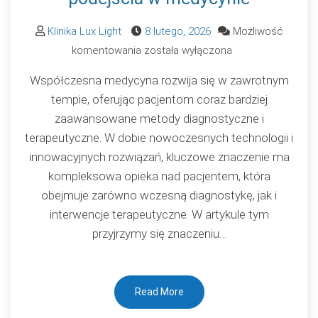
Klinika Lux Light
8 lutego, 2026
Możliwość
Współczesne
komentowania
została wyłączona
metody
Współczesna medycyna rozwija się w zawrotnym
leczenia
tempie, oferując pacjentom coraz bardziej
i
zaawansowane metody diagnostyczne i
diagnostyki:
terapeutyczne. W dobie nowoczesnych technologii i
Nowoczesne
innowacyjnych rozwiązań, kluczowe znaczenie ma
podejścia
kompleksowa opieka nad pacjentem, która
w
obejmuje zarówno wczesną diagnostykę, jak i
medycynie
interwencje terapeutyczne. W artykule tym
przyjrzymy się znaczeniu…
Read More