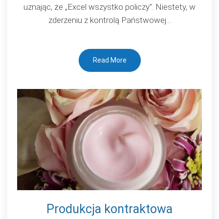
uznając, że „Excel wszystko policzy”. Niestety, w
czy
zderzeniu z kontrolą Państwowej…
Twój
Excel
jest
Read More
zgodny
z
prawem?
Produkcja kontraktowa