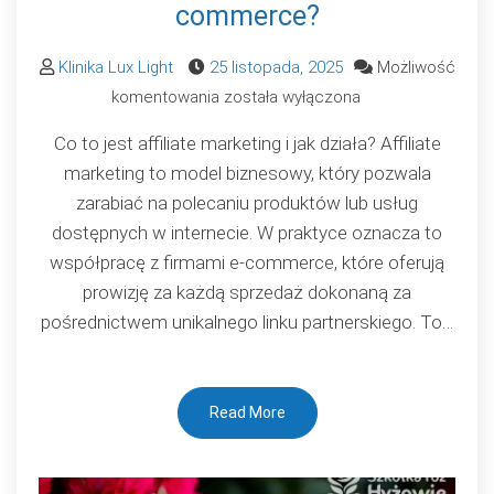
commerce?
Klinika Lux Light
25 listopada, 2025
Możliwość
Affiliate
komentowania
została wyłączona
marketing:
Co to jest affiliate marketing i jak działa? Affiliate
jak
marketing to model biznesowy, który pozwala
zarabiać
zarabiać na polecaniu produktów lub usług
na
dostępnych w internecie. W praktyce oznacza to
polecaniu
współpracę z firmami e-commerce, które oferują
produktów
prowizję za każdą sprzedaż dokonaną za
w
pośrednictwem unikalnego linku partnerskiego. To…
e-
commerce?
Read More