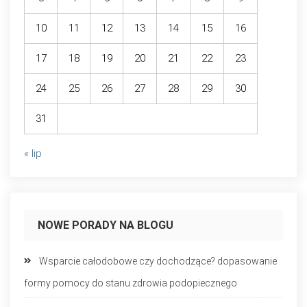
10
11
12
13
14
15
16
17
18
19
20
21
22
23
24
25
26
27
28
29
30
31
« lip
NOWE PORADY NA BLOGU
Wsparcie całodobowe czy dochodzące? dopasowanie
formy pomocy do stanu zdrowia podopiecznego