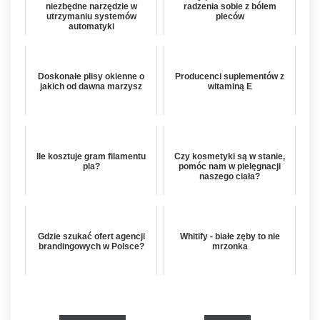
niezbędne narzędzie w
radzenia sobie z bólem
utrzymaniu systemów
pleców
automatyki
Doskonałe plisy okienne o
Producenci suplementów z
jakich od dawna marzysz
witaminą E
Ile kosztuje gram filamentu
Czy kosmetyki są w stanie,
pla?
pomóc nam w pielęgnacji
naszego ciała?
Gdzie szukać ofert agencji
Whitify - białe zęby to nie
brandingowych w Polsce?
mrzonka