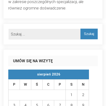
w zakresie poszczególnych specjalizacji, ale
również ogromne doświadczenie.
UMÓW SIĘ NA WIZYTĘ
sierpień 2026
P
W
Ś
C
P
S
N
1
2
3
4
5
6
7
8
9