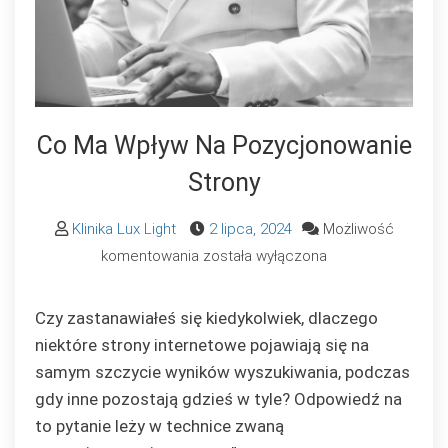
Co Ma Wpływ Na Pozycjonowanie
Strony
Klinika Lux Light
2 lipca, 2024
Możliwość
Co
komentowania
została wyłączona
Ma
Wpływ
Czy zastanawiałeś się kiedykolwiek, dlaczego
Na
niektóre strony internetowe pojawiają się na
Pozycjonowanie
samym szczycie wyników wyszukiwania, podczas
Strony
gdy inne pozostają gdzieś w tyle? Odpowiedź na
to pytanie leży w technice zwaną