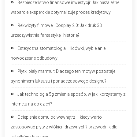
Bezpieczeństwo finansowe inwestycji: Jak niezależne
wsparcie eksperckie optymalizuje proces kredytowy
Rekwizyty filmowe i Cosplay 2.0: Jak druk 3D
urzeczywistnia fantastykę i historię?
Estetyczna stomatologia – licówki, wybielanie i
nowoczesne odbudowy
Płytki biały marmur: Dlaczego ten motyw pozostaje
synonimem luksusu i ponadczasowego designu?
Jak technologia 5g zmienia sposób, w jaki korzystamy z
internetu na co dzień?
Ocieplenie domu od wewnątrz – kiedy warto
zastosować płyty z włókien drzewnych? przewodnik dla
zabytków i kamienic