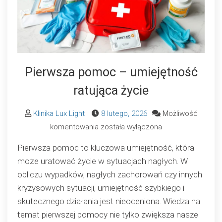
Pierwsza pomoc – umiejętność
ratująca życie
Klinika Lux Light
8 lutego, 2026
Możliwość
Pierwsza
komentowania
została wyłączona
pomoc
Pierwsza pomoc to kluczowa umiejętność, która
–
może uratować życie w sytuacjach nagłych. W
umiejętność
obliczu wypadków, nagłych zachorowań czy innych
ratująca
kryzysowych sytuacji, umiejętność szybkiego i
życie
skutecznego działania jest nieoceniona. Wiedza na
temat pierwszej pomocy nie tylko zwiększa nasze