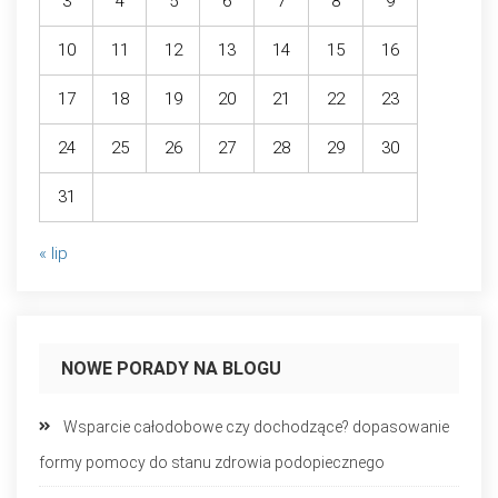
3
4
5
6
7
8
9
10
11
12
13
14
15
16
17
18
19
20
21
22
23
24
25
26
27
28
29
30
31
« lip
NOWE PORADY NA BLOGU
Wsparcie całodobowe czy dochodzące? dopasowanie
formy pomocy do stanu zdrowia podopiecznego