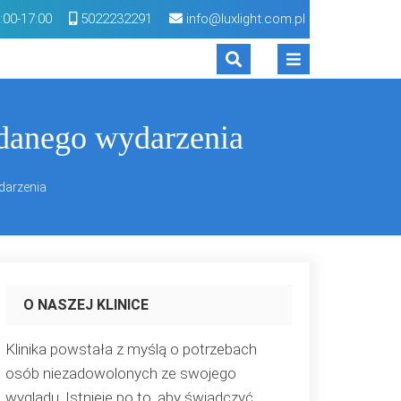
:00-17:00
5022232291
info@luxlight.com.pl
udanego wydarzenia
darzenia
O NASZEJ KLINICE
Klinika powstała z myślą o potrzebach
osób niezadowolonych ze swojego
wyglądu. Istnieje po to, aby świadczyć