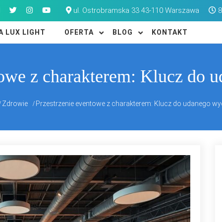
ul. Ostrobramska 33 43-110 Warszawa
8
A LUX LIGHT
OFERTA
BLOG
KONTAKT
towe z charakterem: Klucz do 
Zdrowie
Przestrzenie eventowe z charakterem: Klucz do udanego wy