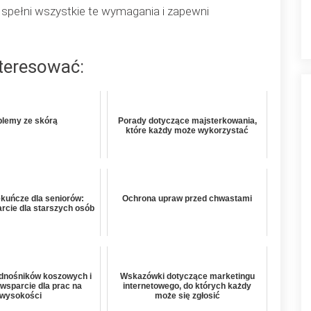
e spełni wszystkie te wymagania i zapewni
nteresować:
blemy ze skórą
Porady dotyczące majsterkowania,
które każdy może wykorzystać
ekuńcze dla seniorów:
Ochrona upraw przed chwastami
rcie dla starszych osób
nośników koszowych i
Wskazówki dotyczące marketingu
 wsparcie dla prac na
internetowego, do których każdy
wysokości
może się zgłosić