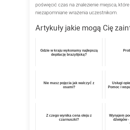
poświęcić czas na znalezienie miejsca, któr
niezapomniane wrażenia uczestnikom.
Artykuły jakie mogą Cię zai
Gdzie w kraju wykonamy najlepszą
Pro
depilację brazylijską?
Nie masz pojęcia jak walczyć z
Usługi opi
osami?
Pomoc i wspa
Z czego wynika cena oleju z
Wynajem pod
czarnuszki?
dźwigów -