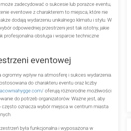
 może zadecydować o sukcesie lub porażce eventu,
charakterem:
zenie eventowe z charakterem to miejsca, które nie
Klucz
także dodają wydarzeniu unikalnego klimatu i stylu. W
do
ybór odpowiedniej przestrzeni jest tak istotny, jakie
udanego
jak profesjonalna obsługa i wsparcie techniczne
wydarzenia
estrzeni eventowej
a ogromny wpływ na atmosferę i sukces wydarzenia.
dostosowana do charakteru eventu oraz liczby
pracowniahygge.com/
oferują różnorodne możliwości
owanie do potrzeb organizatorów. Ważne jest, aby
co często oznacza wybór miejsca w centrum miasta
nych.
y przestrzeń była funkcjonalna i wyposażona w