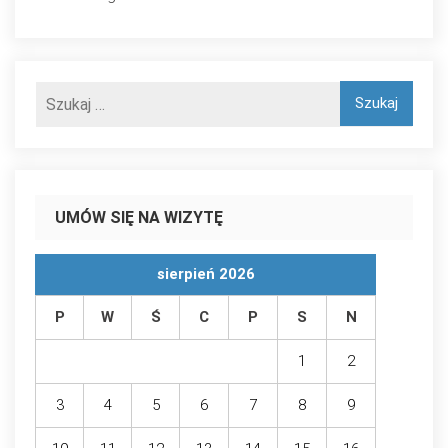
UMÓW SIĘ NA WIZYTĘ
sierpień 2026
P
W
Ś
C
P
S
N
1
2
3
4
5
6
7
8
9