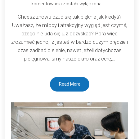
Chcesz
komentowania
została wyłączona
czuć
Chcesz znowu czuć się tak pięknie jak kiedyś?
się
Uważasz, że młody i atrakcyjny wygląd jest czymś,
pięknie,
czego nie uda się już odzyskać? Pora więc
atrakcyjnie
zrozumieć jedno, iż jesteś w bardzo dużym błędzie i
i
czas zadbać o siebie, nawet jeżeli dotychczas
młodo?
pielęgnowaliśmy nasze ciało oraz cerę,…
Read More