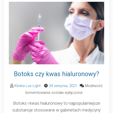
Botoks czy kwas hialuronowy?
Klinika Lux Light
24 sierpnia, 2021
Możliwość
Botoks
komentowania
została wyłączona
czy
Botoks i kwas hialuronowy to najpopularniejsze
kwas
substancje stosowane w gabinetach medycyny
hialuronowy?