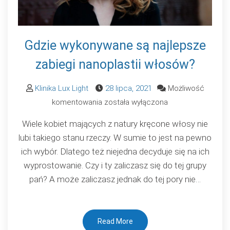
Gdzie wykonywane są najlepsze
zabiegi nanoplastii włosów?
Klinika Lux Light
28 lipca, 2021
Możliwość
Gdzie
komentowania
została wyłączona
wykonywane
Wiele kobiet mających z natury kręcone włosy nie
są
lubi takiego stanu rzeczy. W sumie to jest na pewno
najlepsze
ich wybór. Dlatego też niejedna decyduje się na ich
zabiegi
wyprostowanie. Czy i ty zaliczasz się do tej grupy
nanoplastii
pań? A może zaliczasz jednak do tej pory nie…
włosów?
Read More