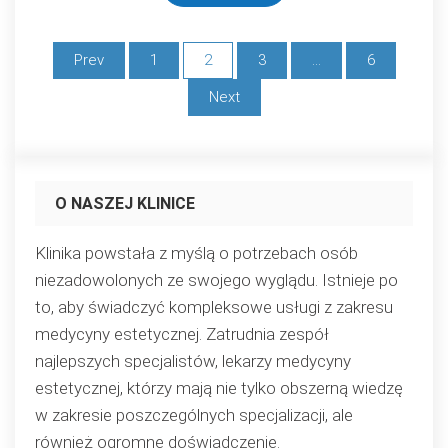
Stronicowanie
Prev
1
2
3
…
6
wpisów
Next
O NASZEJ KLINICE
Klinika powstała z myślą o potrzebach osób
niezadowolonych ze swojego wyglądu. Istnieje po
to, aby świadczyć kompleksowe usługi z zakresu
medycyny estetycznej. Zatrudnia zespół
najlepszych specjalistów, lekarzy medycyny
estetycznej, którzy mają nie tylko obszerną wiedzę
w zakresie poszczególnych specjalizacji, ale
również ogromne doświadczenie.