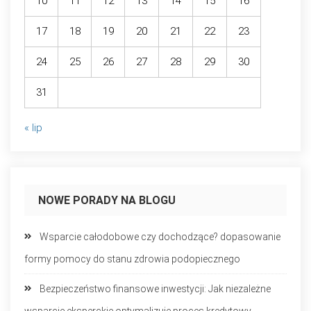
10
11
12
13
14
15
16
17
18
19
20
21
22
23
24
25
26
27
28
29
30
31
« lip
NOWE PORADY NA BLOGU
Wsparcie całodobowe czy dochodzące? dopasowanie
formy pomocy do stanu zdrowia podopiecznego
Bezpieczeństwo finansowe inwestycji: Jak niezależne
wsparcie eksperckie optymalizuje proces kredytowy