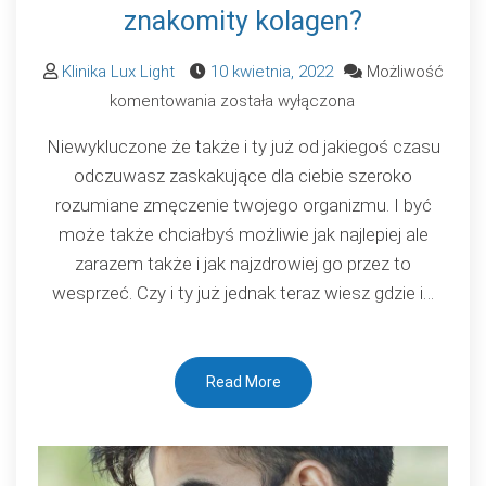
znakomity kolagen?
Klinika Lux Light
10 kwietnia, 2022
Możliwość
Kiedy
komentowania
została wyłączona
po
Niewykluczone że także i ty już od jakiegoś czasu
raz
odczuwasz zaskakujące dla ciebie szeroko
ostatni
rozumiane zmęczenie twojego organizmu. I być
piłeś
może także chciałbyś możliwie jak najlepiej ale
znakomity
zarazem także i jak najzdrowiej go przez to
kolagen?
wesprzeć. Czy i ty już jednak teraz wiesz gdzie i…
Read More