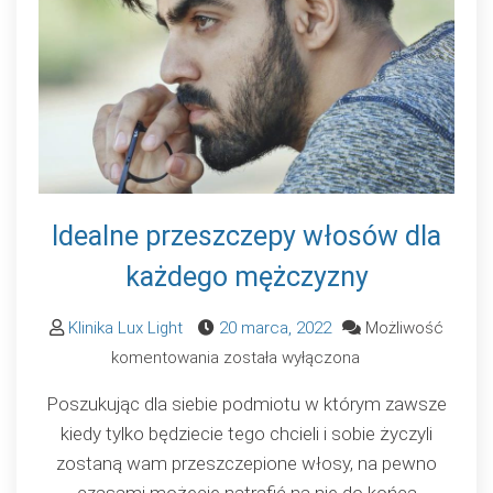
Idealne przeszczepy włosów dla
każdego mężczyzny
Klinika Lux Light
20 marca, 2022
Możliwość
Idealne
komentowania
została wyłączona
przeszczepy
Poszukując dla siebie podmiotu w którym zawsze
włosów
kiedy tylko będziecie tego chcieli i sobie życzyli
dla
zostaną wam przeszczepione włosy, na pewno
każdego
czasami możecie natrafić na nie do końca