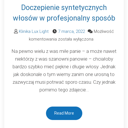
Doczepienie syntetycznych
włosów w profesjonalny sposób
Klinika Lux Light
7 marca, 2022
Możliwość
Doczepienie
komentowania
została wyłączona
syntetycznych
Na pewno wielu z was miłe panie – a może nawet
włosów
niektórzy z was szanowni panowie – chciałoby
w
bardzo szybko mieć piękne i długie włosy. Jednak
profesjonalny
jak doskonale o tym wiemy zanim one urosną to
sposób
zazwyczaj musi potrwać sporo czasu. Czy jednak
pomimo tego zdajecie…
Read More