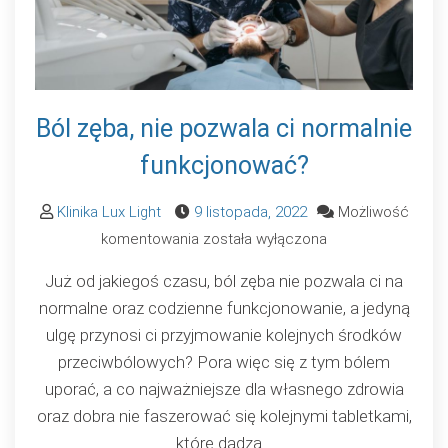
Ból zęba, nie pozwala ci normalnie
funkcjonować?
Klinika Lux Light
9 listopada, 2022
Możliwość
Ból
komentowania
została wyłączona
zęba,
Już od jakiegoś czasu, ból zęba nie pozwala ci na
nie
normalne oraz codzienne funkcjonowanie, a jedyną
pozwala
ulgę przynosi ci przyjmowanie kolejnych środków
ci
przeciwbólowych? Pora więc się z tym bólem
normalnie
uporać, a co najważniejsze dla własnego zdrowia
funkcjonować?
oraz dobra nie faszerować się kolejnymi tabletkami,
które dadzą…