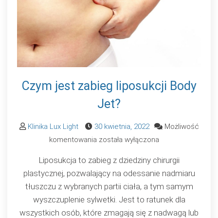
Czym jest zabieg liposukcji Body
Jet?
Klinika Lux Light
30 kwietnia, 2022
Możliwość
Czym
komentowania
została wyłączona
jest
Liposukcja to zabieg z dziedziny chirurgii
zabieg
plastycznej, pozwalający na odessanie nadmiaru
liposukcji
tłuszczu z wybranych partii ciała, a tym samym
Body
wyszczuplenie sylwetki. Jest to ratunek dla
Jet?
wszystkich osób, które zmagają się z nadwagą lub