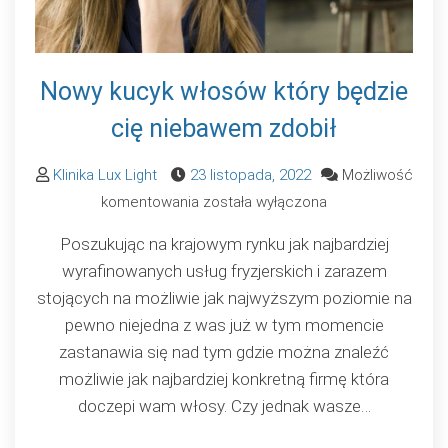
Nowy kucyk włosów który będzie
cię niebawem zdobił
Klinika Lux Light
23 listopada, 2022
Możliwość
Nowy
komentowania
została wyłączona
kucyk
Poszukując na krajowym rynku jak najbardziej
włosów
wyrafinowanych usług fryzjerskich i zarazem
który
stojących na możliwie jak najwyższym poziomie na
będzie
pewno niejedna z was już w tym momencie
cię
zastanawia się nad tym gdzie można znaleźć
niebawem
możliwie jak najbardziej konkretną firmę która
zdobił
doczepi wam włosy. Czy jednak wasze…