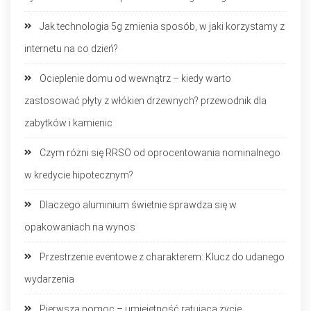
Jak technologia 5g zmienia sposób, w jaki korzystamy z
internetu na co dzień?
Ocieplenie domu od wewnątrz – kiedy warto
zastosować płyty z włókien drzewnych? przewodnik dla
zabytków i kamienic
Czym różni się RRSO od oprocentowania nominalnego
w kredycie hipotecznym?
Dlaczego aluminium świetnie sprawdza się w
opakowaniach na wynos
Przestrzenie eventowe z charakterem: Klucz do udanego
wydarzenia
Pierwsza pomoc – umiejętność ratująca życie