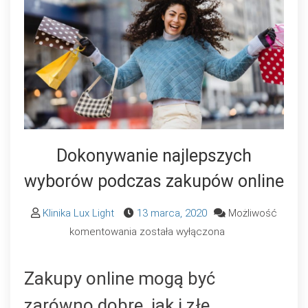
Dokonywanie najlepszych
wyborów podczas zakupów online
Klinika Lux Light
13 marca, 2020
Możliwość
Dokonywanie
komentowania
została wyłączona
najlepszych
wyborów
Zakupy online mogą być
podczas
zarówno dobre, jak i złe.
zakupów