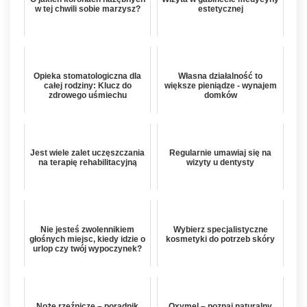
w tej chwili sobie marzysz?
estetycznej
Opieka stomatologiczna dla
Własna działalność to
całej rodziny: Klucz do
większe pieniądze - wynajem
zdrowego uśmiechu
domków
Jest wiele zalet uczęszczania
Regularnie umawiaj się na
na terapię rehabilitacyjną
wizyty u dentysty
Nie jesteś zwolennikiem
Wybierz specjalistyczne
głośnych miejsc, kiedy idzie o
kosmetyki do potrzeb skóry
urlop czy twój wypoczynek?
Noże rzeźnicze – poradnik
Oxymel – poznaj naturalny