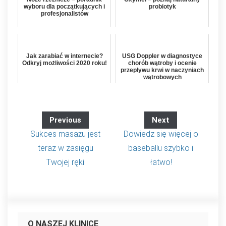
wyboru dla początkujących i
probiotyk
profesjonalistów
Jak zarabiać w internecie?
USG Doppler w diagnostyce
Odkryj możliwości 2020 roku!
chorób wątroby i ocenie
przepływu krwi w naczyniach
wątrobowych
Previous
Next
Sukces masażu jest
Dowiedz się więcej o
teraz w zasięgu
baseballu szybko i
Twojej ręki
łatwo!
O NASZEJ KLINICE