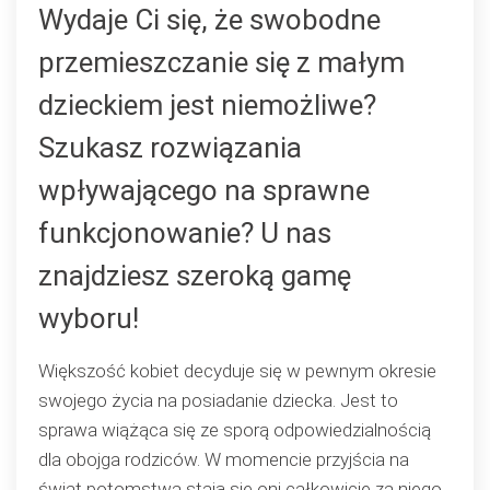
wygoda
Wydaje Ci się, że swobodne
dziecka
przemieszczanie się z małym
–
najważniejsze
dzieckiem jest niemożliwe?
kryteria
Szukasz rozwiązania
podczas
podróżowania
wpływającego na sprawne
funkcjonowanie? U nas
znajdziesz szeroką gamę
wyboru!
Większość kobiet decyduje się w pewnym okresie
swojego życia na posiadanie dziecka. Jest to
sprawa wiążąca się ze sporą odpowiedzialnością
dla obojga rodziców. W momencie przyjścia na
świat potomstwa stają się oni całkowicie za niego