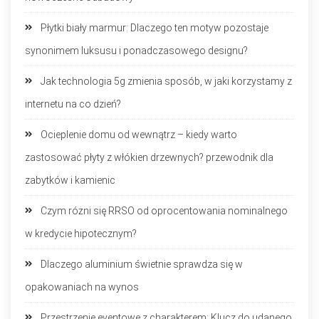
Płytki biały marmur: Dlaczego ten motyw pozostaje
synonimem luksusu i ponadczasowego designu?
Jak technologia 5g zmienia sposób, w jaki korzystamy z
internetu na co dzień?
Ocieplenie domu od wewnątrz – kiedy warto
zastosować płyty z włókien drzewnych? przewodnik dla
zabytków i kamienic
Czym różni się RRSO od oprocentowania nominalnego
w kredycie hipotecznym?
Dlaczego aluminium świetnie sprawdza się w
opakowaniach na wynos
Przestrzenie eventowe z charakterem: Klucz do udanego