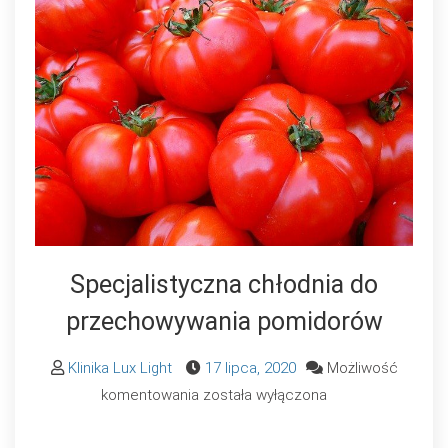
Specjalistyczna chłodnia do
przechowywania pomidorów
Klinika Lux Light
17 lipca, 2020
Możliwość
Specjalistyczna
komentowania
została wyłączona
chłodnia
do