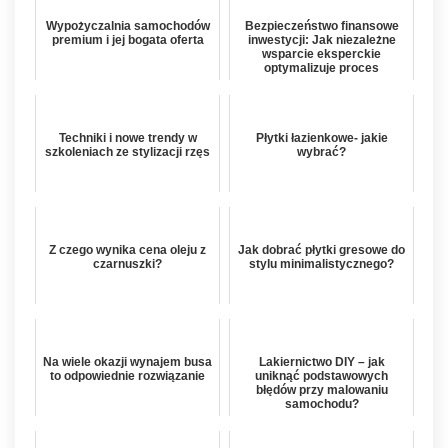
Wypożyczalnia samochodów
Bezpieczeństwo finansowe
premium i jej bogata oferta
inwestycji: Jak niezależne
wsparcie eksperckie
optymalizuje proces
kredytow...
Techniki i nowe trendy w
Płytki łazienkowe- jakie
szkoleniach ze stylizacji rzęs
wybrać?
Z czego wynika cena oleju z
Jak dobrać płytki gresowe do
czarnuszki?
stylu minimalistycznego?
Na wiele okazji wynajem busa
Lakiernictwo DIY – jak
to odpowiednie rozwiązanie
uniknąć podstawowych
błędów przy malowaniu
samochodu?