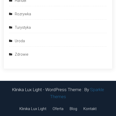
Handel
Rozrywka
Turystyka
Uroda
Zdrowie
Klinika Lux Light - WordPress Theme : By
Sparkle
Themes
Klinika Lux Light
Oferta
Blog
Kontakt