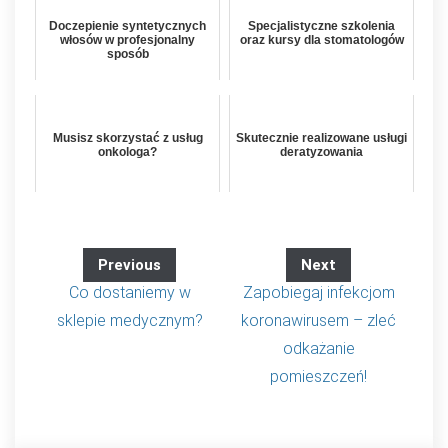
Doczepienie syntetycznych
Specjalistyczne szkolenia
włosów w profesjonalny
oraz kursy dla stomatologów
sposób
Musisz skorzystać z usług
Skutecznie realizowane usługi
onkologa?
deratyzowania
Previous
Next
Co dostaniemy w
Zapobiegaj infekcjom
sklepie medycznym?
koronawirusem – zleć
odkażanie
pomieszczeń!