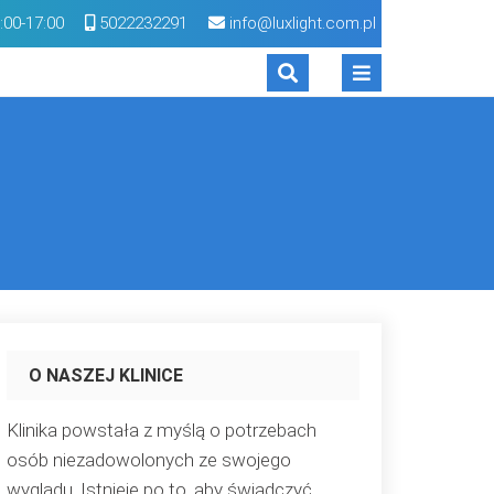
:00-17:00
5022232291
info@luxlight.com.pl
O NASZEJ KLINICE
Klinika powstała z myślą o potrzebach
osób niezadowolonych ze swojego
wyglądu. Istnieje po to, aby świadczyć