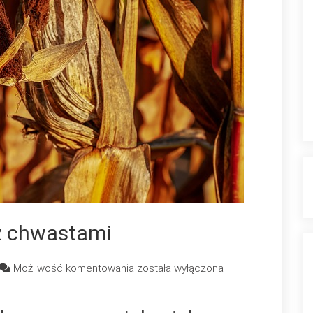
z chwastami
Walka
Możliwość komentowania
została wyłączona
z
chwastami