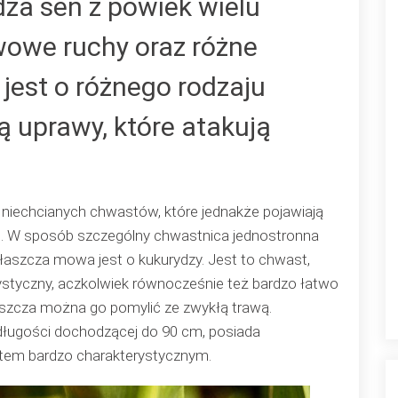
za sen z powiek wielu
wowe ruchy oraz różne
jest o różnego rodzaju
ą uprawy, które atakują
 niechcianych chwastów, które jednakże pojawiają
h. W sposób szczególny chwastnica jednostronna
aszcza mowa jest o kukurydzy. Jest to chwast,
erystyczny, aczkolwiek równocześnie też bardzo łatwo
aszcza można go pomylić ze zwykłą trawą.
długości dochodzącej do 90 cm, posiada
entem bardzo charakterystycznym.