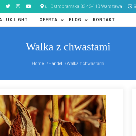
ul. Ostrobramska 33 43-110 Warszawa
8
A LUX LIGHT
OFERTA
BLOG
KONTAKT
Walka z chwastami
Home
Handel
Walka z chwastami