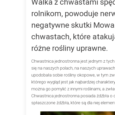
Walka z chwastami spęd
rolnikom, powoduje ner
negatywne skutki Mowa 
chwastach, które atakuj
różne rośliny uprawne.
Chwastnica jednostronna jest jednym z tych
się na naszych polach, na naszych uprawac
upodobała sobie rośliny okopowe, w tym zwł
którego wygląd jest jak najbardziej charakt
można go pomylić z innymi roślinami, a zwł
Chwastnica jednostronna posiada źdźbła o 
spłaszczone źdźbła, które są dla niej elem