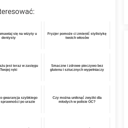
nteresować:
umawiaj się na wizyty u
Fryzjer pomoże ci zmienić stylistykę
dentysty
twoich włosów
u jest teraz w zasięgu
Smaczne i zdrowe pieczywo bez
Twojej ręki
glutenu i sztucznych wypełniaczy
 to gwarancja szybkiego
Czy można uniknąć zwyżki dla
 sprawności po urazie
młodych w polisie OC?