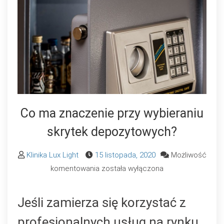
Co ma znaczenie przy wybieraniu
skrytek depozytowych?
Klinika Lux Light
15 listopada, 2020
Możliwość
Co
komentowania
została wyłączona
ma
znaczenie
Jeśli zamierza się korzystać z
przy
profesjonalnych usług na rynku
wybieraniu