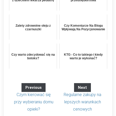
z dzieckiem lekarza pediatrę
przedsiębiorstwa
Zalety zdrowotne oleju z
Czy Komentarze Na Blogu
czarnuszki
Wpływają Na Pozycjonowanie
Czy warto zdecydować się na
KTG - Co to takiego i kiedy
botoks?
warto je wykonać?
Previous
Next
Czym kierować się
Regularne zakupy na
przy wybieraniu domu
lepszych warunkach
opieki?
cenowych