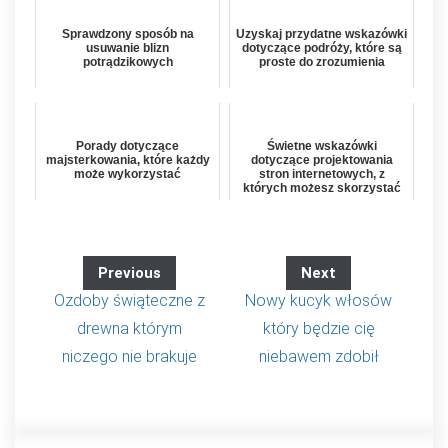
Sprawdzony sposób na
Uzyskaj przydatne wskazówki
usuwanie blizn
dotyczące podróży, które są
potrądzikowych
proste do zrozumienia
Porady dotyczące
Świetne wskazówki
majsterkowania, które każdy
dotyczące projektowania
może wykorzystać
stron internetowych, z
których możesz skorzystać
już dziś
Previous
Next
Ozdoby świąteczne z
Nowy kucyk włosów
drewna którym
który będzie cię
niczego nie brakuje
niebawem zdobił