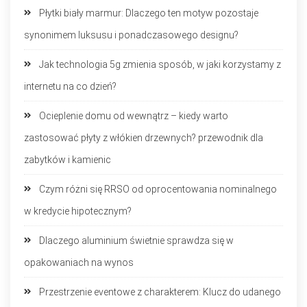
Płytki biały marmur: Dlaczego ten motyw pozostaje
synonimem luksusu i ponadczasowego designu?
Jak technologia 5g zmienia sposób, w jaki korzystamy z
internetu na co dzień?
Ocieplenie domu od wewnątrz – kiedy warto
zastosować płyty z włókien drzewnych? przewodnik dla
zabytków i kamienic
Czym różni się RRSO od oprocentowania nominalnego
w kredycie hipotecznym?
Dlaczego aluminium świetnie sprawdza się w
opakowaniach na wynos
Przestrzenie eventowe z charakterem: Klucz do udanego