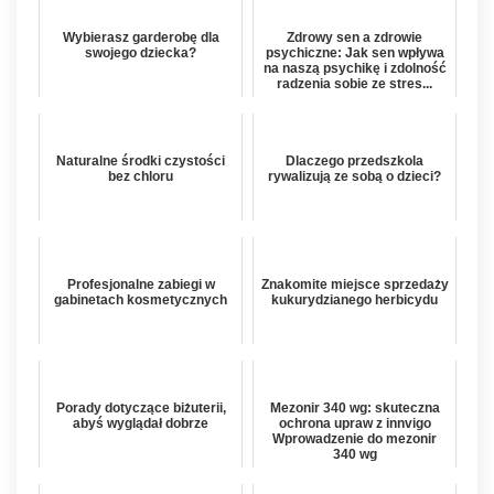
Wybierasz garderobę dla
Zdrowy sen a zdrowie
swojego dziecka?
psychiczne: Jak sen wpływa
na naszą psychikę i zdolność
radzenia sobie ze stres...
Naturalne środki czystości
Dlaczego przedszkola
bez chloru
rywalizują ze sobą o dzieci?
Profesjonalne zabiegi w
Znakomite miejsce sprzedaży
gabinetach kosmetycznych
kukurydzianego herbicydu
Porady dotyczące biżuterii,
Mezonir 340 wg: skuteczna
abyś wyglądał dobrze
ochrona upraw z innvigo
Wprowadzenie do mezonir
340 wg