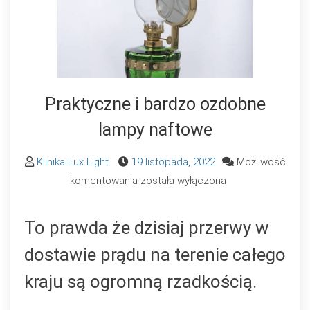
Praktyczne i bardzo ozdobne
lampy naftowe
Klinika Lux Light
19 listopada, 2022
Możliwość
Praktyczne
komentowania
została wyłączona
i
bardzo
To prawda że dzisiaj przerwy w
ozdobne
dostawie prądu na terenie całego
lampy
naftowe
kraju są ogromną rzadkością.