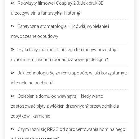
Rekwizyty filmowe i Cosplay 2.0: Jak druk 3D
urzeczywistnia fantastykę i historię?
Estetyczna stomatologia – licówki, wybielanie i
nowoczesne odbudowy
Płytki biały marmur: Dlaczego ten motyw pozostaje
synonimem luksusu i ponadczasowego designu?
Jak technologia 5g zmienia sposób, w jaki korzystamy z
internetu na co dzień?
Ocieplenie domu od wewnątrz – kiedy warto
zastosować płyty z włókien drzewnych? przewodnik dla
zabytków i kamienic
Czym różni się RRSO od oprocentowania nominalnego