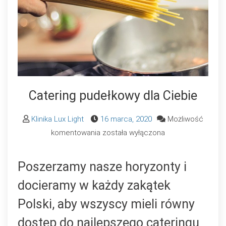
Catering pudełkowy dla Ciebie
Klinika Lux Light
16 marca, 2020
Możliwość
Catering
komentowania
została wyłączona
pudełkowy
dla
Poszerzamy nasze horyzonty i
Ciebie
docieramy w każdy zakątek
Polski, aby wszyscy mieli równy
dostęp do najlepszego cateringu