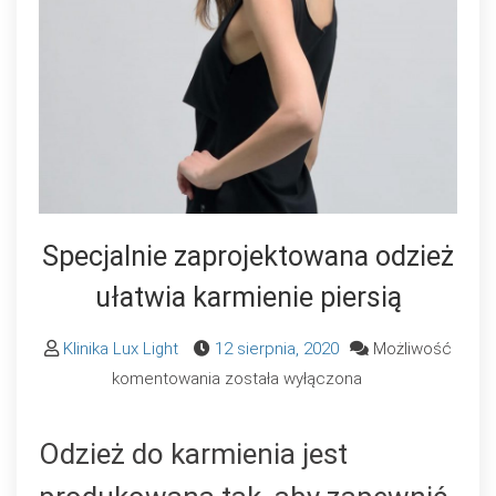
Specjalnie zaprojektowana odzież
ułatwia karmienie piersią
Klinika Lux Light
12 sierpnia, 2020
Możliwość
Specjalnie
komentowania
została wyłączona
zaprojektowana
odzież
Odzież do karmienia jest
ułatwia