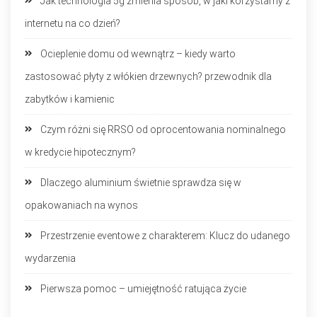
Jak technologia 5g zmienia sposób, w jaki korzystamy z
internetu na co dzień?
Ocieplenie domu od wewnątrz – kiedy warto
zastosować płyty z włókien drzewnych? przewodnik dla
zabytków i kamienic
Czym różni się RRSO od oprocentowania nominalnego
w kredycie hipotecznym?
Dlaczego aluminium świetnie sprawdza się w
opakowaniach na wynos
Przestrzenie eventowe z charakterem: Klucz do udanego
wydarzenia
Pierwsza pomoc – umiejętność ratująca życie