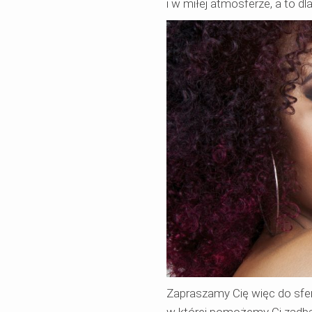
i w miłej atmosferze, a to dl
Zapraszamy Cię więc do sfery 
w której pomożemy Ci zadba