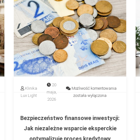
20
parcie
Bezpieczeńs
Klinika
Możliwość komentowania
maja,
łodobowe
finansowe
Lux Light
została wyłączona
2026
inwestycji:
chodzące?
Jak
pasowanie
niezależne
Bezpieczeństwo finansowe inwestycji:
my
wsparcie
Jak niezależne wsparcie eksperckie
mocy
eksperckie
optymalizuje proces kredytowy
optymalizuje