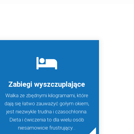
Zabiegi wyszczuplające
Walka ze zbędnymi kilogramami, które
dają się łatwo zauważyć gołym okiem,
jest niezwykle trudna i czasochłonna.
Dieta i ćwiczenia to dla wielu osób
niesamowicie frustrujący…