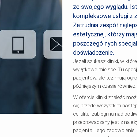
ze swojego wyglądu. Ist
kompleksowe usługi z z
Zatrudnia zespół najlep
estetycznej, którzy maj
poszczególnych specjal
doświadczenie.
Jeżeli szukasz kliniki, w któ
wyjątkowe miejsce. Tu specj
pacjentów, ale też mają og
późniejszym czasie równie
W ofercie kliniki znaleźć mo
się przede wszystkim następ
cellulitu, zabiegi na nad pot
przeprowadzany jest z należy
pacjenta i jego zadowolenie.