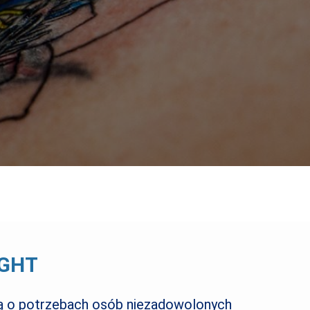
IGHT
lą o potrzebach osób niezadowolonych