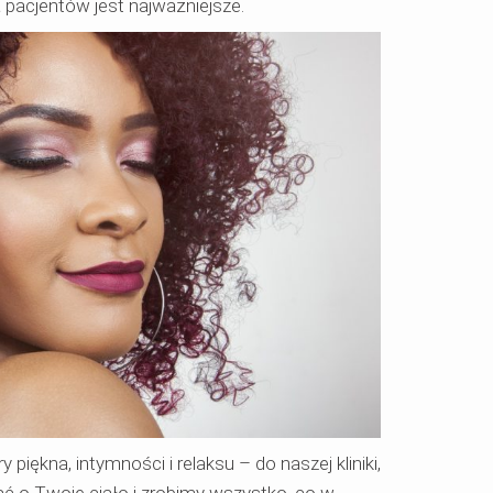
a pacjentów jest najważniejsze.
piękna, intymności i relaksu – do naszej kliniki,
ć o Twoje ciało i zrobimy wszystko, co w