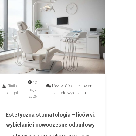
13
two
Estetyczna
Klinika
Możliwość komentowania
maja,
stomatologia
Lux Light
została wyłączona
2026
–
licówki,
wybielanie
Estetyczna stomatologia – licówki,
i
wybielanie i nowoczesne odbudowy
nowoczesne
odbudowy
Estetyczna stomatologia zyskuje na