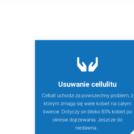
Usuwanie cellulitu
Cellulit uchodzi za powszechny problem, z
którym zmaga się wiele kobiet na całym
świecie. Dotyczy on blisko 85% kobiet po
okresie dojrzewania. Jeszcze do
niedawna…