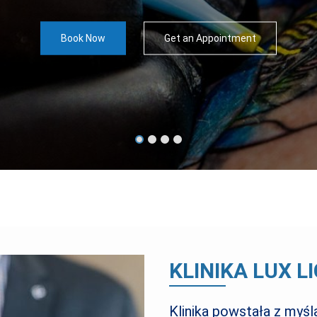
Book Now
Book Now
Book Now
Get an Appointment
Get an Appointment
Get an Appointment
Book Now
Get an Appointment
KLINIKA LUX L
Klinika powstała z myś